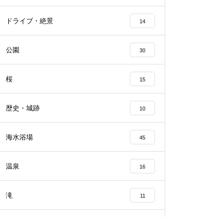
ドライブ・絶景
14
公園
30
桜
15
歴史・城跡
10
海水浴場
45
温泉
16
滝
11