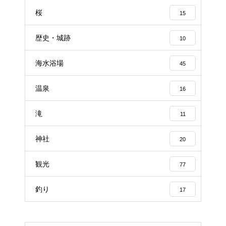
桜
15
歴史・城跡
10
海水浴場
45
温泉
16
滝
11
神社
20
観光
77
釣り
17