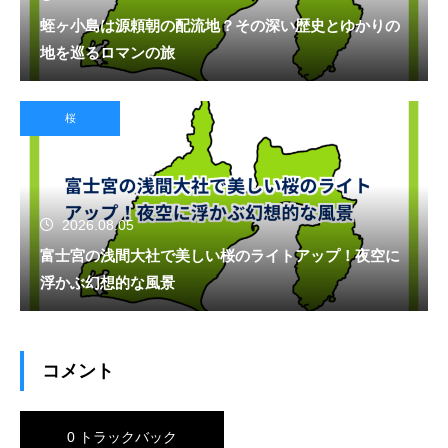
蛭ヶ小島は源頼朝の配流地？その深い歴史とゆかりの
地を巡るロマンの旅
桜
2026.08.05
富士宮の浅間大社で美しい桜のライトアップ！夜空に
浮かぶ幻想的な風景
コメント
0 トラックバック