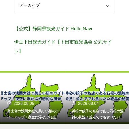
アーカイブ
【公式】静岡県観光ガイド Hello Navi
伊豆下田観光ガイド【下田市観光協会 公式サイ
ト】
2026.08.05
2026.08.04
富士宮の浅間大社で美しい桜のラ
浜松の餃子の名店である石松の混
イトアップ！夜空に浮かぶ幻想的
雑の状況！並んででも食べたい絶
な風景
品の秘密