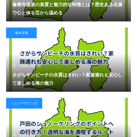
修善寺温泉の泉質と魅力的な特徴とは？歴史ある名湯
で心と体を芯から温める
海水浴場
2026.08.08
さがらサンビーチの水質はきれい？家族連れも安心し
て楽しめる海の魅力
シュノーケリング
2026.08.07