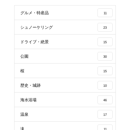
グルメ・特産品
11
シュノーケリング
23
ドライブ・絶景
15
公園
30
桜
15
歴史・城跡
10
海水浴場
46
温泉
17
滝
11