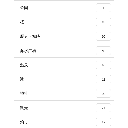
公園
30
桜
15
歴史・城跡
10
海水浴場
45
温泉
16
滝
11
神社
20
観光
77
釣り
17