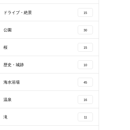
ドライブ・絶景
15
公園
30
桜
15
歴史・城跡
10
海水浴場
45
温泉
16
滝
11