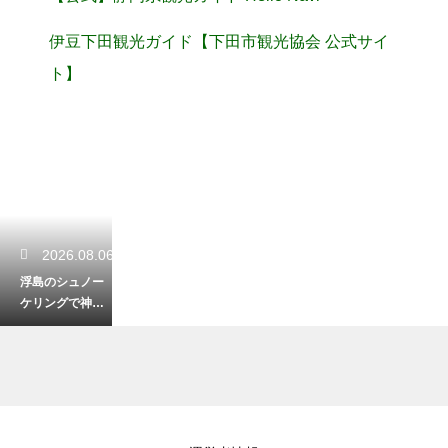
伊豆下田観光ガイド【下田市観光協会 公式サイ
ト】
2026.08.06
浮島のシュノー
ケリングで神秘
的な洞窟を探
検！透明な海で
熱帯魚と泳ぐ
2026.08.06