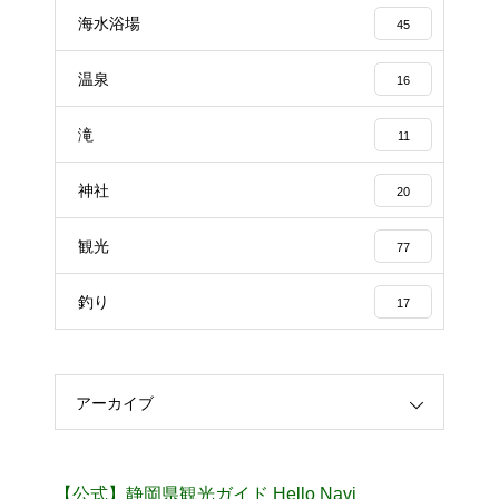
海水浴場
45
温泉
16
滝
11
神社
20
観光
77
釣り
17
アーカイブ
【公式】静岡県観光ガイド Hello Navi