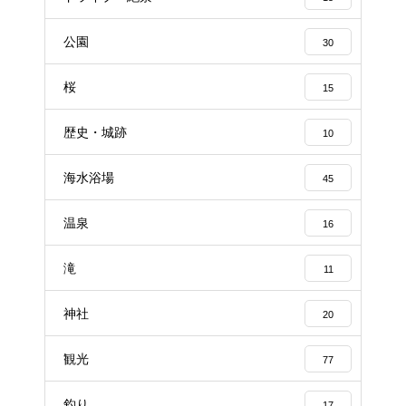
公園
30
桜
15
歴史・城跡
10
海水浴場
45
温泉
16
滝
11
神社
20
観光
77
釣り
17