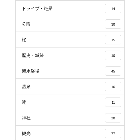
ドライブ・絶景
14
公園
30
桜
15
歴史・城跡
10
海水浴場
45
温泉
16
滝
11
神社
20
観光
77