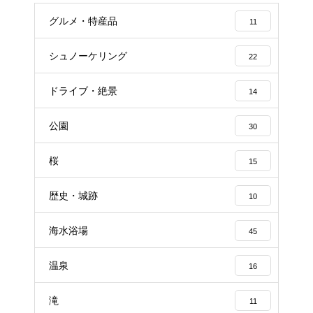
グルメ・特産品
11
シュノーケリング
22
ドライブ・絶景
14
公園
30
桜
15
歴史・城跡
10
海水浴場
45
温泉
16
滝
11