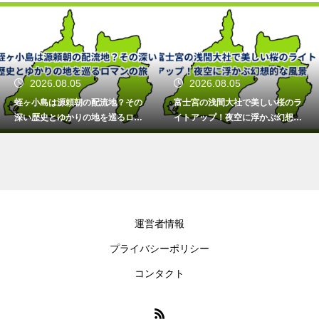
2026.08.05
2026.08.05
蛭ヶ小島は源頼朝の配流地？その
富士宮の浅間大社で美しい桜のラ
深い歴史とゆかりの地を巡るロマ
イトアップ！夜空に浮かぶ幻想的
ンの旅
な風景
運営者情報
プライバシーポリシー
コンタクト