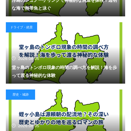
浮島のシュノーケリングで神秘的な洞窟を探検！透明
な海で熱帯魚と泳ぐ
ドライブ・絶景
2026.08.06
堂ヶ島のトンボロ現象の時間の調べ方を解説！海を歩
って渡る神秘的な体験
歴史・城跡
2026.08.05