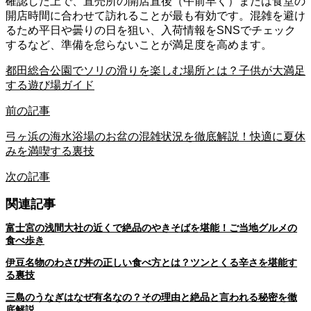
確認した上で、直売所の開店直後（午前早く）または食堂の
開店時間に合わせて訪れることが最も有効です。混雑を避け
るため平日や曇りの日を狙い、入荷情報をSNSでチェック
するなど、準備を怠らないことが満足度を高めます。
都田総合公園でソリの滑りを楽しむ場所とは？子供が大満足
する遊び場ガイド
前の記事
弓ヶ浜の海水浴場のお盆の混雑状況を徹底解説！快適に夏休
みを満喫する裏技
次の記事
関連記事
富士宮の浅間大社の近くで絶品のやきそばを堪能！ご当地グルメの
食べ歩き
伊豆名物のわさび丼の正しい食べ方とは？ツンとくる辛さを堪能す
る裏技
三島のうなぎはなぜ有名なの？その理由と絶品と言われる秘密を徹
底解説