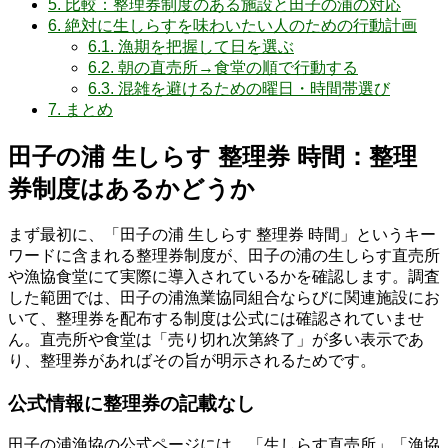
5.
比較：整理券制度のある施設と田子の浦の対応
6.
絶対に生しらすを味わいたい人のための行動計画
6.1.
漁期を把握して日を選ぶ
6.2.
朝の直売所→食堂の順で行動する
6.3.
混雑を避けるための曜日・時間帯選び
7.
まとめ
田子の浦 生しらす 整理券 時間：整理
券制度はあるかどうか
まず最初に、「田子の浦 生しらす 整理券 時間」というキー
ワードに含まれる整理券制度が、田子の浦の生しらす直売所
や漁協食堂にて実際に導入されているかを確認します。調査
した範囲では、田子の浦漁業協同組合ならびに関連施設にお
いて、整理券を配布する制度は公式には確認されていませ
ん。直売所や食堂は「売り切れ次第終了」が多い表示であ
り、整理券があればその旨が明示されるためです。
公式情報に整理券の記載なし
田子の浦漁協の公式ページには、「生しらす直売所」「漁協