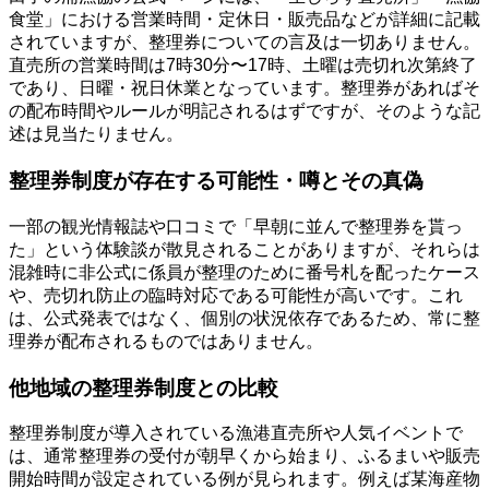
食堂」における営業時間・定休日・販売品などが詳細に記載
されていますが、整理券についての言及は一切ありません。
直売所の営業時間は7時30分〜17時、土曜は売切れ次第終了
であり、日曜・祝日休業となっています。整理券があればそ
の配布時間やルールが明記されるはずですが、そのような記
述は見当たりません。
整理券制度が存在する可能性・噂とその真偽
一部の観光情報誌や口コミで「早朝に並んで整理券を貰っ
た」という体験談が散見されることがありますが、それらは
混雑時に非公式に係員が整理のために番号札を配ったケース
や、売切れ防止の臨時対応である可能性が高いです。これ
は、公式発表ではなく、個別の状況依存であるため、常に整
理券が配布されるものではありません。
他地域の整理券制度との比較
整理券制度が導入されている漁港直売所や人気イベントで
は、通常整理券の受付が朝早くから始まり、ふるまいや販売
開始時間が設定されている例が見られます。例えば某海産物