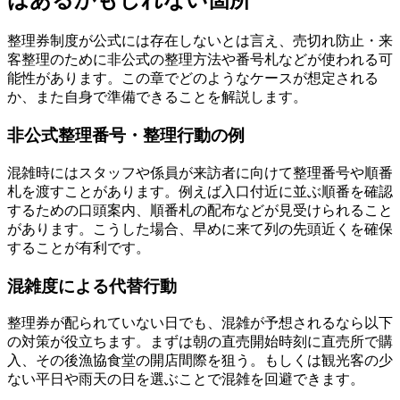
整理券制度が公式には存在しないとは言え、売切れ防止・来
客整理のために非公式の整理方法や番号札などが使われる可
能性があります。この章でどのようなケースが想定される
か、また自身で準備できることを解説します。
非公式整理番号・整理行動の例
混雑時にはスタッフや係員が来訪者に向けて整理番号や順番
札を渡すことがあります。例えば入口付近に並ぶ順番を確認
するための口頭案内、順番札の配布などが見受けられること
があります。こうした場合、早めに来て列の先頭近くを確保
することが有利です。
混雑度による代替行動
整理券が配られていない日でも、混雑が予想されるなら以下
の対策が役立ちます。まずは朝の直売開始時刻に直売所で購
入、その後漁協食堂の開店間際を狙う。もしくは観光客の少
ない平日や雨天の日を選ぶことで混雑を回避できます。