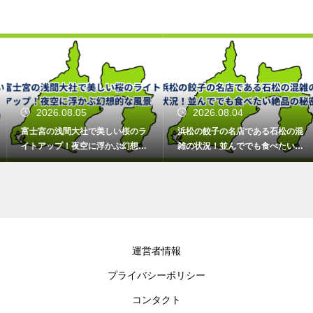
2026.08.05
2026.08.04
富士宮の浅間大社で美しい桜のラ
浜松の餃子の名店である石松の混
イトアップ！夜空に浮かぶ幻想的
雑の状況！並んででも食べたい絶
な風景
品の秘密
運営者情報
プライバシーポリシー
コンタクト