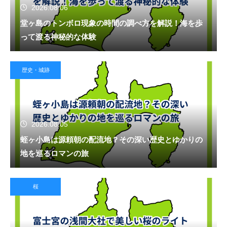
2026.08.06
堂ヶ島のトンボロ現象の時間の調べ方を解説！海を歩
って渡る神秘的な体験
歴史・城跡
2026.08.05
蛭ヶ小島は源頼朝の配流地？その深い歴史とゆかりの
地を巡るロマンの旅
桜