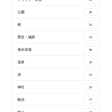
公園
30
桜
15
歴史・城跡
10
海水浴場
46
温泉
16
滝
11
神社
20
観光
77
釣り