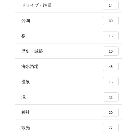
ドライブ・絶景
14
公園
30
桜
15
歴史・城跡
10
海水浴場
45
温泉
16
滝
11
神社
20
観光
77