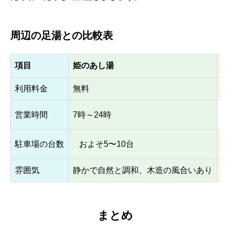
周辺の足湯との比較表
項目
姫のあし湯
他
利用料金
無料
無
営業時間
7時～24時
駐車場の台数
およそ5〜10台
比
雰囲気
静かで自然と調和、木造の風合いあり
観
まとめ